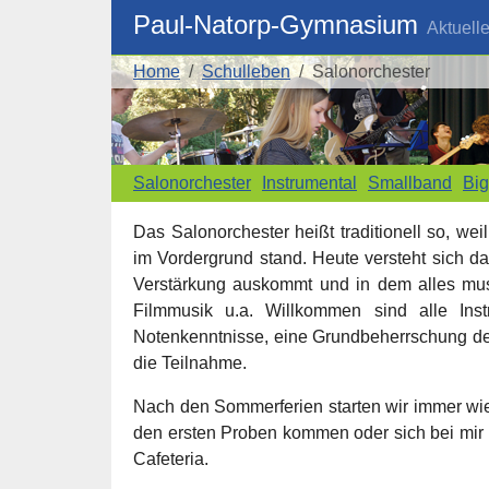
Skip to main navigation
Skip to main content
Skip to page footer
Paul-Natorp-Gymnasium
Aktuell
You are here:
Home
Schulleben
Salonorchester
Salonorchester
Instrumental
Smallband
Bi
Das Salonorchester heißt traditionell so, we
im Vordergrund stand. Heute versteht sich d
Verstärkung auskommt und in dem alles musi
Filmmusik u.a. Willkommen sind alle Inst
Notenkenntnisse, eine Grundbeherrschung de
die Teilnahme.
Nach den Sommerferien starten wir immer wie
den ersten Proben kommen oder sich bei mir m
Cafeteria.