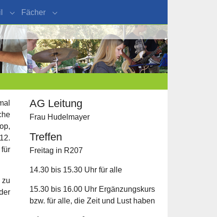
l
Fächer
"Organisation"
Submenu for "Schulprofil"
Submenu for "Fächer"
AG Leitung
mal
che
Frau Hudelmayer
op,
Treffen
12.
für
Freitag in R207
14.30 bis 15.30 Uhr für alle
 zu
15.30 bis 16.00 Uhr Ergänzungskurs
der
bzw. für alle, die Zeit und Lust haben