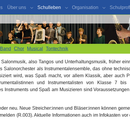
es
Über uns
Schulleben
Organisation
Schulprofi
Submenu for "Über uns"
Submenu for "Schulleben"
Submenu for 
gBand
Chor
Musical
Tontechnik
il Salonmusik, also Tangos und Unterhaltungsmusik, früher ein
as Salonorchester als Instrumentalensemble, das ohne technis
ziert wird, was Spaß macht, vor allem Klassik, aber auch P
rumentalistinnen und Instrumentalisten von Klasse 7 bis 
s Instruments und Spaß am Musizieren sind Voraussetzungen 
der neu. Neue Streicher:innen und Bläser:innen können gerne
elden (R.003). Aktuelle Informationen auch im Infokasten vor 