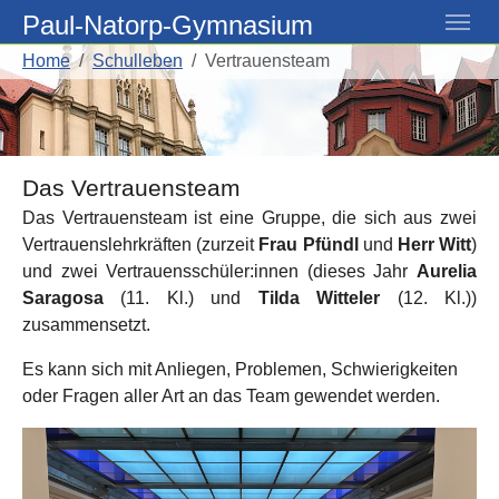
Skip to main navigation
Skip to main content
Skip to page footer
Paul-Natorp-Gymnasium
You are here:
Home
Schulleben
Vertrauensteam
Das Vertrauensteam
Das Vertrauensteam ist eine Gruppe, die sich aus zwei
Vertrauenslehrkräften (zurzeit
Frau Pfündl
und
Herr Witt
)
und zwei Vertrauensschüler:innen (dieses Jahr
Aurelia
Saragosa
(11. Kl.) und
Tilda Witteler
(12. Kl.))
zusammensetzt.
Es kann sich mit Anliegen, Problemen, Schwierigkeiten
oder Fragen aller Art an das Team gewendet werden.