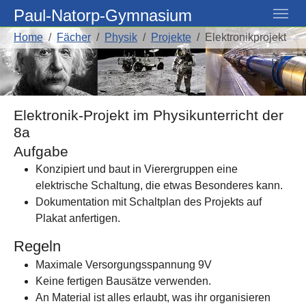
Skip to main navigation
Skip to main content
Skip to page footer
Paul-Natorp-Gymnasium
You are here:
Home
Fächer
Physik
Projekte
Elektronikprojekt
Elektronik-Projekt im Physikunterricht der
8a
Aufgabe
Konzipiert und baut in Vierergruppen eine
elektrische Schaltung, die etwas Besonderes kann.
Dokumentation mit Schaltplan des Projekts auf
Plakat anfertigen.
Regeln
Maximale Versorgungsspannung 9V
Keine fertigen Bausätze verwenden.
An Material ist alles erlaubt, was ihr organisieren