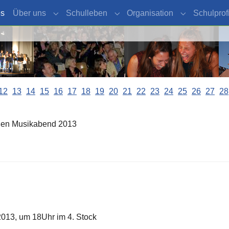
es
Über uns
Schulleben
Organisation
Schulprofi
Submenu for "Über uns"
Submenu for "Schulleben"
Submenu for 
12
13
14
15
16
17
18
19
20
21
22
23
24
25
26
27
28
oßen Musikabend 2013
2013, um 18Uhr im 4. Stock