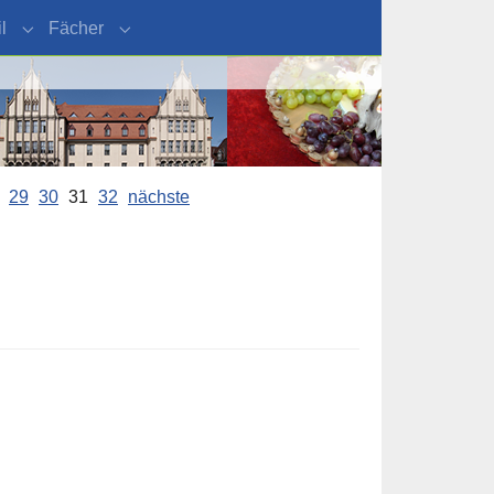
l
Fächer
"Organisation"
Submenu for "Schulprofil"
Submenu for "Fächer"
29
30
31
32
nächste