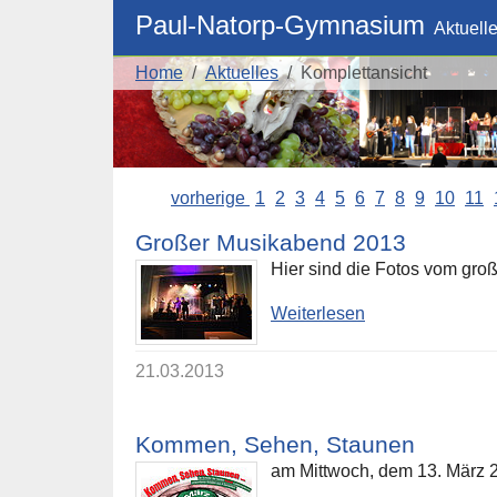
Skip to main navigation
Skip to main content
Skip to page footer
Paul-Natorp-Gymnasium
Aktuell
You are here:
Home
Aktuelles
Komplettansicht
vorherige
1
2
3
4
5
6
7
8
9
10
11
Großer Musikabend 2013
Hier sind die Fotos vom gr
Weiterlesen
21.03.2013
Kommen, Sehen, Staunen
am Mittwoch, dem 13. März 