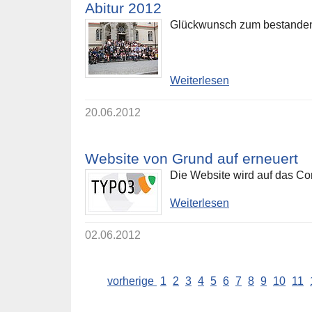
Abitur 2012
Glückwunsch zum bestandene
Weiterlesen
20.06.2012
Website von Grund auf erneuert
Die Website wird auf das C
Weiterlesen
02.06.2012
vorherige
1
2
3
4
5
6
7
8
9
10
11