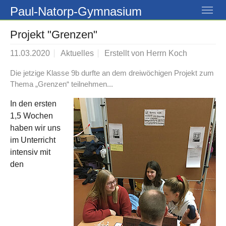
Skip to main navigation
Skip to main content
Skip to page footer
Paul-Natorp-Gymnasium
Projekt "Grenzen"
11.03.2020
Aktuelles
Erstellt von
Herrn Koch
Die jetzige Klasse 9b durfte an dem dreiwöchigen Projekt zum
Thema „Grenzen“ teilnehmen...
In den ersten
1,5 Wochen
haben wir uns
im Unterricht
intensiv mit
den